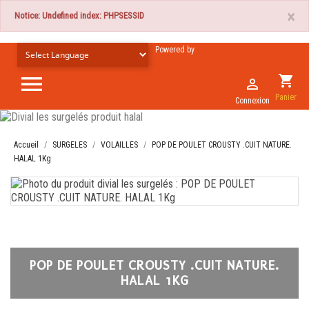
×
Notice: Undefined index: PHPSESSID
Powered by

shopping_cart

Panier
Connexion
Accueil
SURGELES
VOLAILLES
POP DE POULET CROUSTY .CUIT NATURE.
HALAL 1Kg
POP DE POULET CROUSTY .CUIT NATURE.
HALAL 1KG