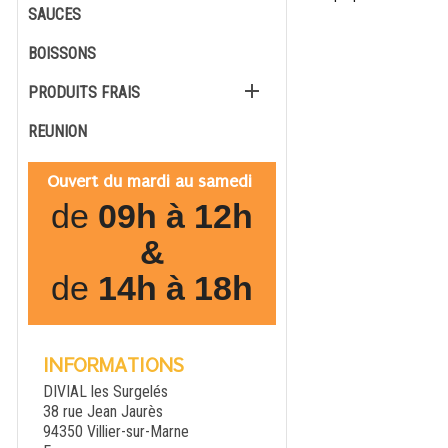
SAUCES
BOISSONS

PRODUITS FRAIS
REUNION
Ouvert du mardi au samedi
de
09h à 12h
&
de
14h à 18h
INFORMATIONS
DIVIAL les Surgelés
38 rue Jean Jaurès
94350 Villier-sur-Marne