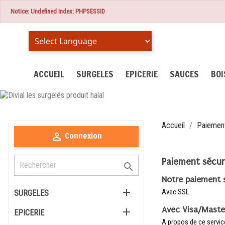
Notice: Undefined index: PHPSESSID
Powered by
ACCUEIL
SURGELES
EPICERIE
SAUCES
BO
Accueil
Paiement
Connexion

Paiement sécur

Notre paiement 

Avec SSL
SURGELES
Avec Visa/Maste

EPICERIE
A propos de ce servic