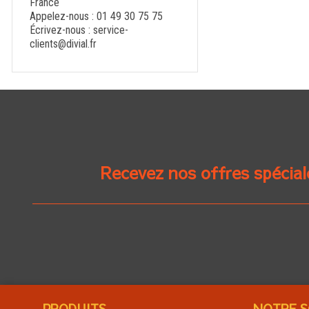
France
Appelez-nous :
01 49 30 75 75
Écrivez-nous :
service-
clients@divial.fr
Recevez nos offres spécial
PRODUITS
NOTRE S