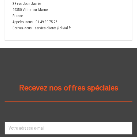
38 rue Jean Jaurès
94350 Villier-sur-Marne
France
Appelez-nous :
01 49 30 75 75
Écrivez-nous :
service-clients@divial.fr
Recevez nos offres spéciales