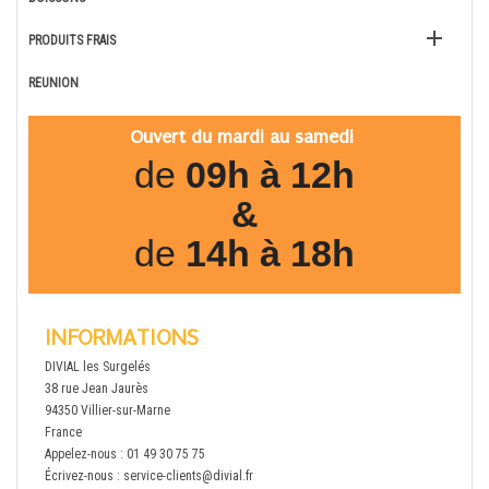

PRODUITS FRAIS
REUNION
Ouvert du mardi au samedi
de
09h à 12h
&
de
14h à 18h
INFORMATIONS
DIVIAL les Surgelés
38 rue Jean Jaurès
94350 Villier-sur-Marne
France
Appelez-nous :
01 49 30 75 75
Écrivez-nous :
service-clients@divial.fr