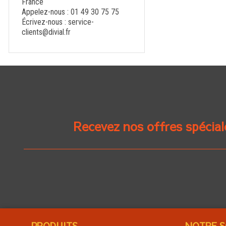
France
Appelez-nous :
01 49 30 75 75
Écrivez-nous :
service-
clients@divial.fr
Recevez nos offres spécial
PRODUITS
NOTRE S