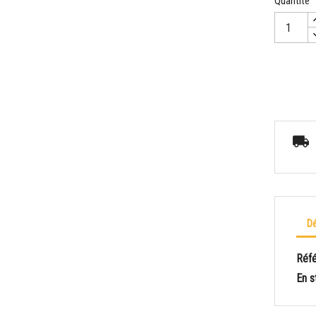
Quantité
Dé
Réf
En s