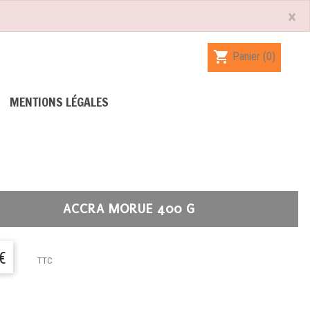
×
shopping_cart
Panier
(0)
MENTIONS LÉGALES
ACCRA MORUE 400 G
€
TTC