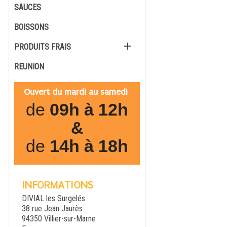
SAUCES
BOISSONS

PRODUITS FRAIS
REUNION
Ouvert du mardi au samedi
de
09h à 12h
&
de
14h à 18h
INFORMATIONS
DIVIAL les Surgelés
38 rue Jean Jaurès
94350 Villier-sur-Marne