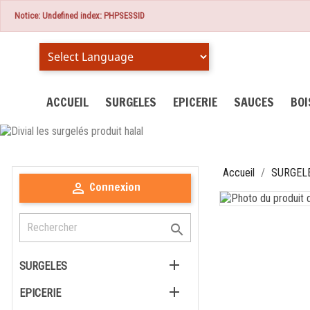
Notice: Undefined index: PHPSESSID
Powered by
ACCUEIL
SURGELES
EPICERIE
SAUCES
BO
Accueil
SURGEL
Connexion



SURGELES

EPICERIE