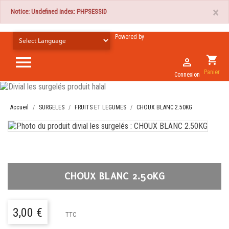
×
Notice: Undefined index: PHPSESSID
Powered by

shopping_cart

Panier
Connexion
Accueil
SURGELES
FRUITS ET LEGUMES
CHOUX BLANC 2.50KG
CHOUX BLANC 2.50KG
3,00 €
TTC