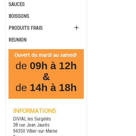
SAUCES
BOISSONS

PRODUITS FRAIS
REUNION
Ouvert du mardi au samedi
de
09h à 12h
&
de
14h à 18h
INFORMATIONS
DIVIAL les Surgelés
38 rue Jean Jaurès
94350 Villier-sur-Marne