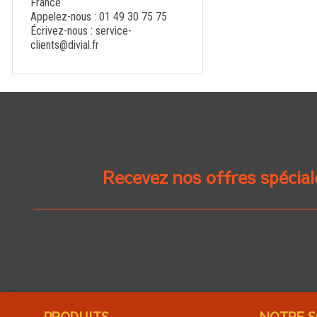
France
Appelez-nous :
01 49 30 75 75
Écrivez-nous :
service-
clients@divial.fr
Recevez nos offres spécial
PRODUITS
NOTRE S