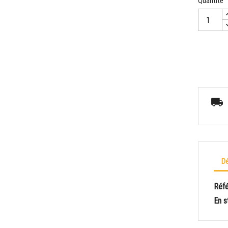
Quantité
Dé
Réf
En s