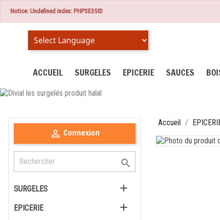
Notice: Undefined index: PHPSESSID
Powered by
ACCUEIL
SURGELES
EPICERIE
SAUCES
BO
Accueil
EPICERI
Connexion



SURGELES

EPICERIE