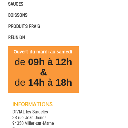
SAUCES
BOISSONS

PRODUITS FRAIS
REUNION
Ouvert du mardi au samedi
de
09h à 12h
&
de
14h à 18h
INFORMATIONS
DIVIAL les Surgelés
38 rue Jean Jaurès
94350 Villier-sur-Marne