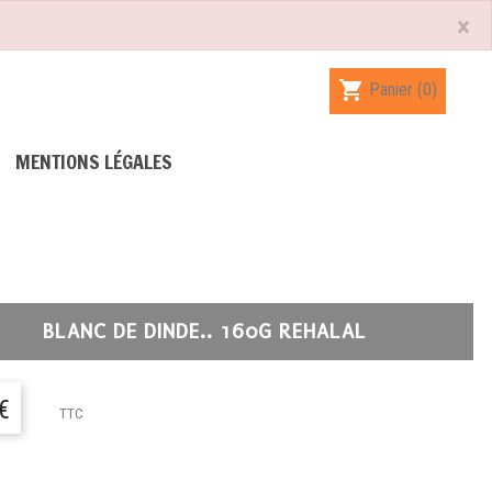
×
shopping_cart
Panier
(0)
MENTIONS LÉGALES
BLANC DE DINDE.. 160G REHALAL
€
TTC