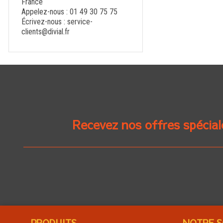
France
Appelez-nous :
01 49 30 75 75
Écrivez-nous :
service-
clients@divial.fr
Recevez nos offres spécial
PRODUITS
NOTRE S