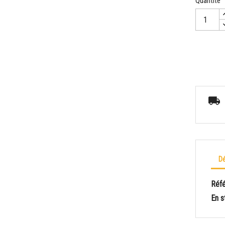
Quantité
Dé
Réf
En s