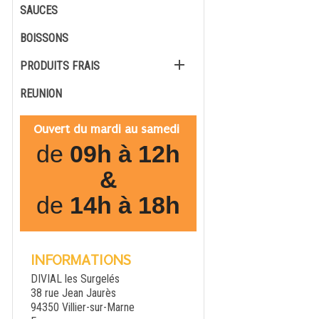
SAUCES
BOISSONS

PRODUITS FRAIS
REUNION
Ouvert du mardi au samedi
de
09h à 12h
&
de
14h à 18h
INFORMATIONS
DIVIAL les Surgelés
38 rue Jean Jaurès
94350 Villier-sur-Marne