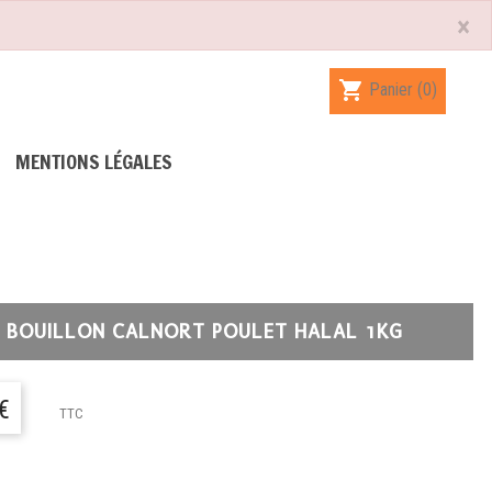
×
shopping_cart
Panier
(0)
MENTIONS LÉGALES
BOUILLON CALNORT POULET HALAL 1KG
€
TTC