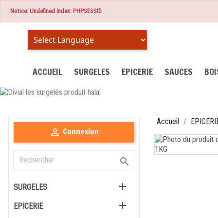
Notice: Undefined index: PHPSESSID
Powered by
ACCUEIL
SURGELES
EPICERIE
SAUCES
BO
Accueil
EPICERI
Connexion



SURGELES

EPICERIE