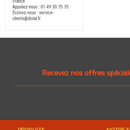
France
Appelez-nous :
01 49 30 75 75
Écrivez-nous :
service-
clients@divial.fr
Recevez nos offres spécial
PRODUITS
NOTRE S