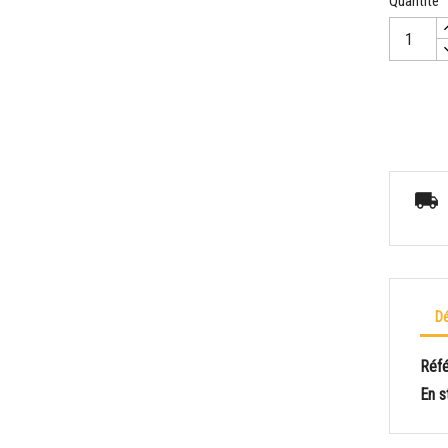
Quantité
Dé
Réf
En s