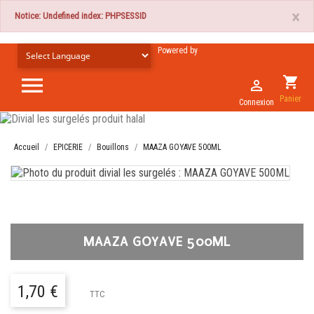
×
Notice: Undefined index: PHPSESSID
Powered by

shopping_cart

Panier
Connexion
Accueil
EPICERIE
Bouillons
MAAZA GOYAVE 500ML
MAAZA GOYAVE 500ML
1,70 €
TTC