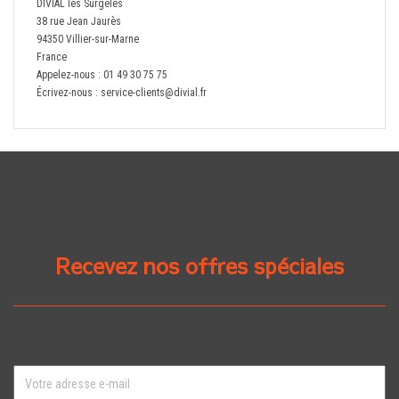
DIVIAL les Surgelés
38 rue Jean Jaurès
94350 Villier-sur-Marne
France
Appelez-nous :
01 49 30 75 75
Écrivez-nous :
service-clients@divial.fr
Recevez nos offres spéciales