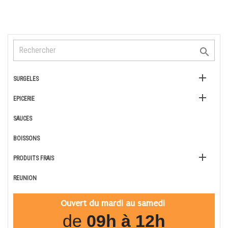


SURGELES

EPICERIE
SAUCES
BOISSONS

PRODUITS FRAIS
REUNION
Ouvert du mardi au samedi
de
09h à 12h