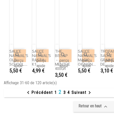
SAUCE
SAUCE
THE
SAUCE
TROFAI





NAWHAL'S
NAWHAL'S
BISSAP
NAWHAL'S
SAUCE
OLD
RASTA
-
MAGIC
GRAINE
Aperçu
Aperçu
Aperçu
Aperçu
Aperç
SCHOOL...
K1...
MENTHE
OIGNON...
DE...
rapide
rapide
rapide
rapide
rapide
400GR
Prix
Prix
Prix
Prix
5,50 €
4,99 €
5,50 €
3,10 €
Prix
3,50 €
Affichage 31-60 de 120 article(s)
2


Précédent
1
3
4
Suivant
Retour en haut
