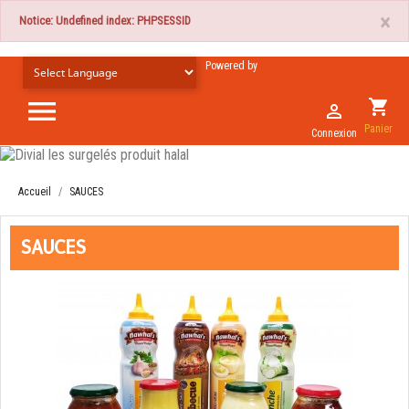
×
Notice: Undefined index: PHPSESSID
Powered by

shopping_cart

Panier
Connexion
Accueil
SAUCES
SAUCES